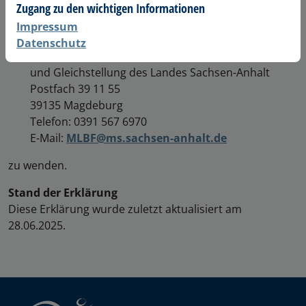
Marktüberwachungsstelle der Länder für die
Zugang zu den wichtigen Informationen
Barrierefreiheit von Produkten und
Impressum
Dienstleistungen (
MLBF
)
Datenschutz
c/o Ministerium für Arbeit, Soziales, Gesundheit
und Gleichstellung des Landes Sachsen-Anhalt
Postfach 39 11 55
39135 Magdeburg
Telefon: 0391 567 6970
E-Mail:
MLBF@ms.sachsen-anhalt.de
zu wenden.
Stand der Erklärung
Diese Erklärung wurde zuletzt aktualisiert am
28.06.2025.